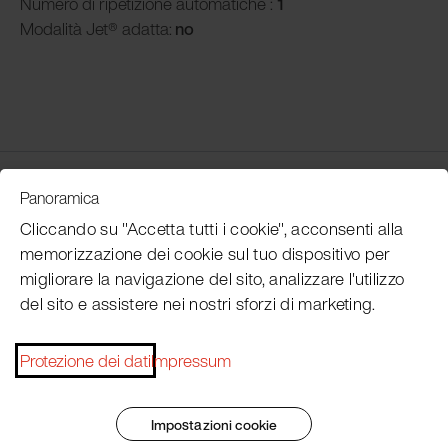
Numero di ripetizione automatiche :
1
Modalità
Jet® adatta:
no
Customer Service
Panoramica
Cliccando su "Accetta tutti i cookie", acconsenti alla
memorizzazione dei cookie sul tuo dispositivo per
Subscribe Pacojet Newsletter
migliorare la navigazione del sito, analizzare l'utilizzo
del sito e assistere nei nostri sforzi di marketing.
Would you like to be regularly updated on news, event
dates, recipes, tips and tricks?
Protezione dei dati
Impressum
Subscribe now
Impostazioni cookie