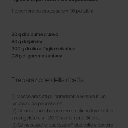
1 bicchiere da pacossare = 10 porzioni
80 g di albume d'uovo
80 g di spinaci
200 g di olio all'aglio selvatico
0,8 g di gomma xantana
Preparazione della ricetta
(1) Mescolare tutti gli ingredienti e versare in un
bicchiere da pacossare®.
(2) Chiudere con il coperchio ed etichettare. Mettere
in congelatore a −20 °C per almeno 24 ore.
(3) Se necessario, pacossare® due volte e condire