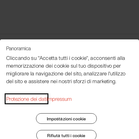
Customer Service
Panoramica
Cliccando su "Accetta tutti i cookie", acconsenti alla
memorizzazione dei cookie sul tuo dispositivo per
Subscribe Pacojet Newsletter
migliorare la navigazione del sito, analizzare l'utilizzo
del sito e assistere nei nostri sforzi di marketing.
Would you like to be regularly updated on news, event
dates, recipes, tips and tricks?
Protezione dei dati
Impressum
Subscribe now
Impostazioni cookie
Rifiuta tutti i cookie
Impronta
Termini e condizioni generali
Protezione dei dati