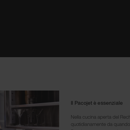
Il Pacojet è essenziale
Nella cucina aperta del Rechb
quotidianamente da quando il