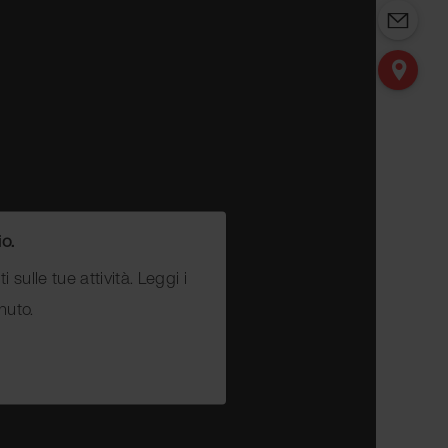
o.
ulle tue attività. Leggi i
nuto.