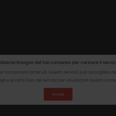
bbiamo bisogno del tuo consenso per caricare il servizi
incorporare contenuti. Questo servizio può raccogliere dati s
agli e accetta l'uso del servizio per visualizzare questo conte
Accetta