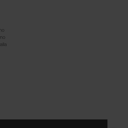
nno
nno
alla