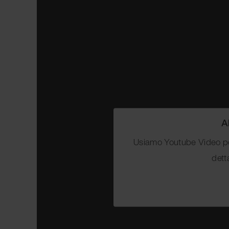
A
Usiamo Youtube Video per 
dett