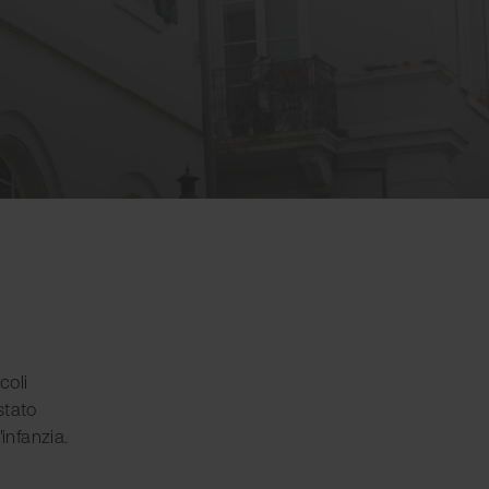
coli
stato
'infanzia.