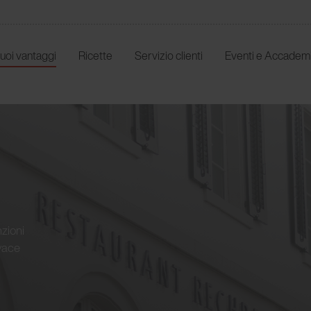
 tuoi vantaggi
Ricette
Servizio clienti
Eventi e Accadem
nzioni
ivace