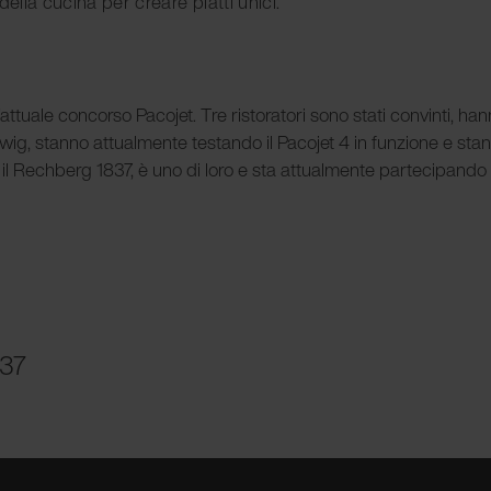
lla cucina per creare piatti unici.
'attuale concorso Pacojet. Tre ristoratori sono stati convinti, ha
wig, stanno attualmente testando il Pacojet 4 in funzione e sta
 il Rechberg 1837, è uno di loro e sta attualmente partecipando 
837