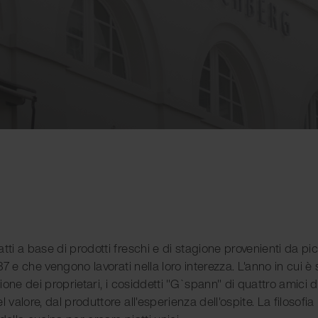
tti a base di prodotti freschi e di stagione provenienti da pic
837 e che vengono lavorati nella loro interezza. L'anno in cui è 
azione dei proprietari, i cosiddetti "G`spann" di quattro amici d
alore, dal produttore all'esperienza dell'ospite. La filosofia