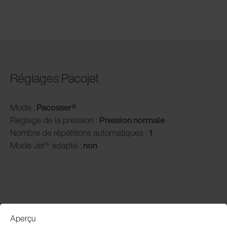
Réglages Pacojet
Mode :
Pacosser®
Réglage de la pression :
P
ression normale
Nombre de répétitions automatiques :
1
Mode Jet® adapté :
non
Aperçu