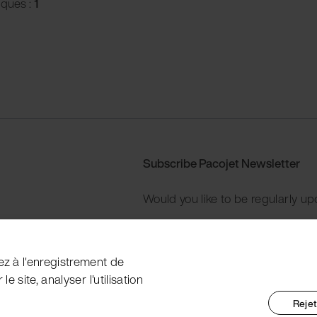
iques :
1
Subscribe Pacojet Newsletter
Would you like to be regularly up
Subscribe now
ez à l'enregistrement de
e site, analyser l'utilisation
Rejet