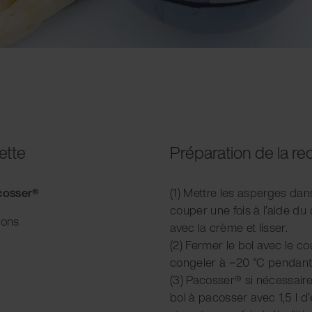
ette
Préparation de la re
acosser®
(1) Mettre les asperges dan
couper une fois à l’aide du
ions
avec la crème et lisser.
(2) Fermer le bol avec le cou
congeler à −20 °C pendant
(3) Pacosser® si nécessair
bol à pacosser avec 1,5 l 