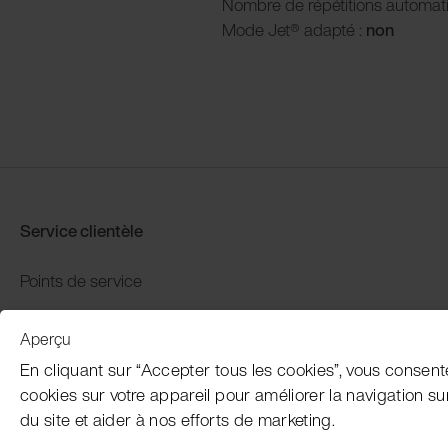
Nombre de répétitions automat
Mode Jet® adapté :
non
Service clientèle
Points de service
Distributors
Aperçu
Garantie et retour
En cliquant sur “Accepter tous les cookies”, vous consent
Paiement et expédition
cookies sur votre appareil pour améliorer la navigation sur l
du site et aider à nos efforts de marketing.