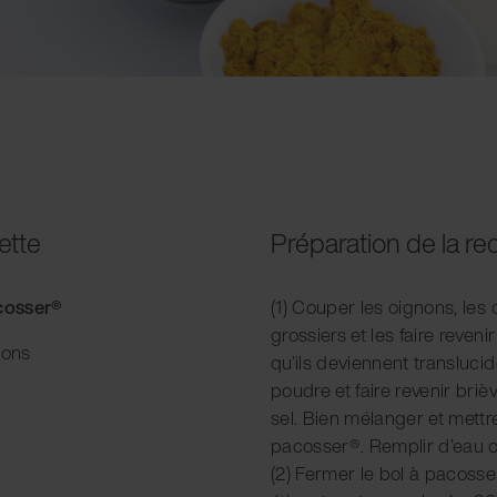
ette
Préparation de la re
acosser®
(1) Couper les oignons, les 
grossiers et les faire reveni
ions
qu’ils deviennent transluc
poudre et faire revenir briè
sel. Bien mélanger et mettr
pacosser®. Remplir d’eau o
(2) Fermer le bol à pacosse