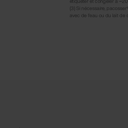
étiqueter et congeler à −2
(3) Si nécessaire, pacosser®
avec de l’eau ou du lait de 