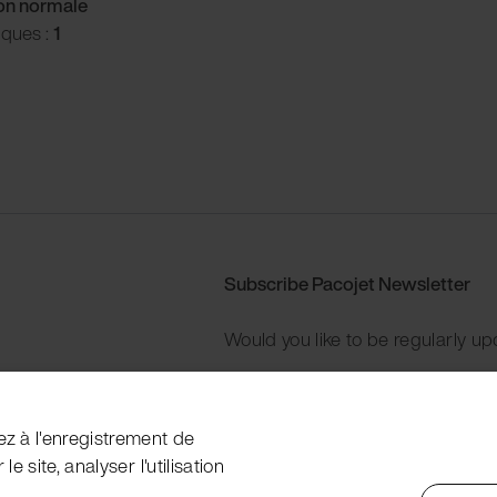
ion normale
iques :
1
Subscribe Pacojet Newsletter
Would you like to be regularly up
Subscribe now
ez à l'enregistrement de
e site, analyser l'utilisation