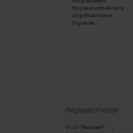
100 g de céleris
50 g de poudre de curry
20 g d’huile d’olive
10 g de sel
Réglages Pacojet
Mode :
Pacosser®