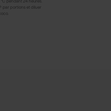
0 °C pendant 24 heures.
 par portions et diluer
coco.