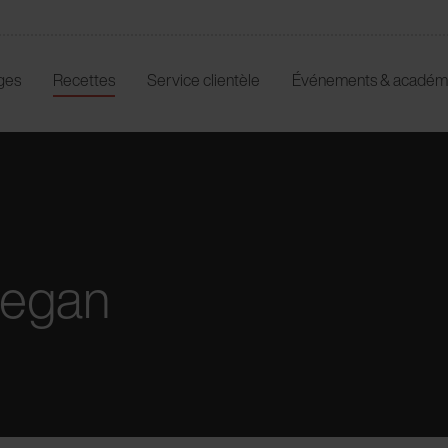
ges
Recettes
Service clientèle
Événements & académ
vegan