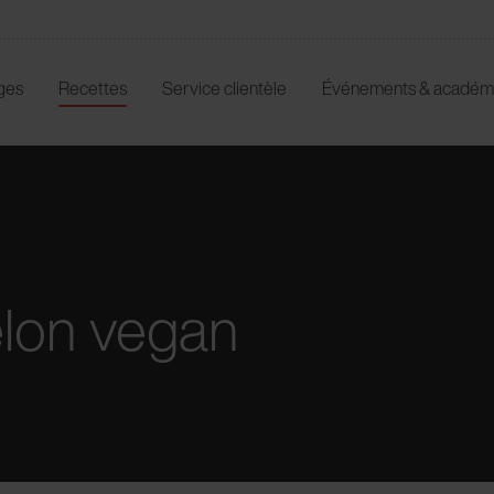
ges
Recettes
Service clientèle
Événements & académ
lon vegan