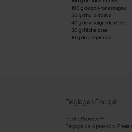
150 g de concombres
100 g de poivrons rouges
50 g d’huile d’olive
40 g de vinaigre de xérès
30 g d’échalotes
10 g de gingembre
Réglages Pacojet
Mode :
Pacosser®
Réglage de la pression :
P
ress