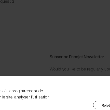
iques :
3
Subscribe Pacojet Newsletter
Would you like to be regularly up
Subscribe now
ez à l'enregistrement de
e site, analyser l'utilisation
Rejet