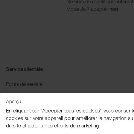
Nombre de répétitions automat
Mode Jet® adapté :
non
Service clientèle
Points de service
Distributors
Aperçu
Garantie et retour
En cliquant sur “Accepter tous les cookies”, vous consent
Paiement et expédition
cookies sur votre appareil pour améliorer la navigation sur l
du site et aider à nos efforts de marketing.