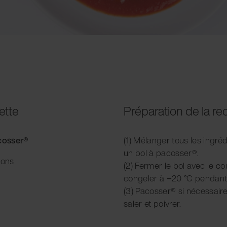
ette
Préparation de la re
acosser®
(1) Mélanger tous les ingréd
un bol à pacosser®.
ions
(2) Fermer le bol avec le cou
congeler à −20 °C pendant
(3) Pacosser® si nécessaire
saler et poivrer.