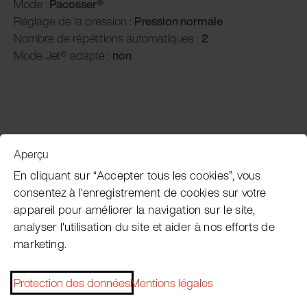
Mode :
Pacosser®
Réglage de la pression :
P
ression normale
Nombre de répétitions automatiques :
2
Mode Jet® adapté :
non
Aperçu
Service clientèle
En cliquant sur “Accepter tous les cookies”, vous
consentez à l'enregistrement de cookies sur votre
appareil pour améliorer la navigation sur le site,
Subscribe Pacojet Newsletter
analyser l'utilisation du site et aider à nos efforts de
marketing.
Would you like to be regularly updated on news, event
dates, recipes, tips and tricks?
Protection des données
Mentions légales
Subscribe now