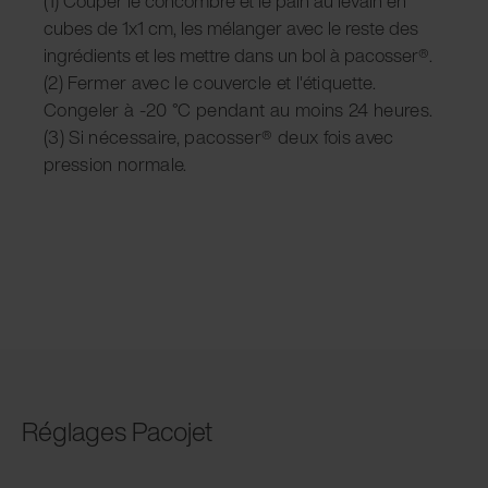
(1) Couper le concombre et le pain au levain en
cubes de 1x1 cm, les mélanger avec le reste des
ingrédients et les mettre dans un bol à pacosser®.
(2) Fermer avec le couvercle et l'étiquette.
Congeler à -20 °C pendant au moins 24 heures.
(3) Si nécessaire, pacosser® deux fois avec
pression normale.
Réglages Pacojet