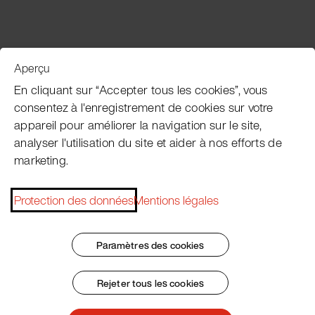
Aperçu
Service clientèle
En cliquant sur “Accepter tous les cookies”, vous
consentez à l'enregistrement de cookies sur votre
appareil pour améliorer la navigation sur le site,
Subscribe Pacojet Newsletter
analyser l'utilisation du site et aider à nos efforts de
marketing.
Would you like to be regularly updated on news, event
dates, recipes, tips and tricks?
Protection des données
Mentions légales
Subscribe now
Paramètres des cookies
Rejeter tous les cookies
Impressum
Conditions Générales
Protection des données
Patent Marking