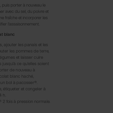
n, puis porter à nouveau le
ner avec du sel, du poivre et
me fraîche et incorporer les
ifier l'assaisonnement.
at blanc
es, ajouter les panais et les
jouter les pommes de terre,
égumes et laisser cuire
jusqu'à ce qu'elles soient
porter de nouveau à
ocolat blanc haché,
 un bol à pacosser®.
, étiqueter et congeler à
4 h.
® 2 fois à pression normale.