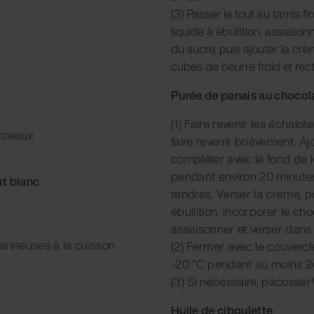
(3) Passer le tout au tamis fi
liquide à ébullition, assaison
du sucre, puis ajouter la crè
cubes de beurre froid et rect
Purée de panais au chocol
(1) Faire revenir les échalot
orceaux
faire revenir brièvement. A
compléter avec le fond de l
pendant environ 20 minutes 
at blanc
tendres. Verser la crème, 
ébullition, incorporer le ch
assaisonner et verser dans
arineuses à la cuisson
(2) Fermer avec le couvercle
-20 °C pendant au moins 2
(3) Si nécessaire, pacosser
Huile de ciboulette