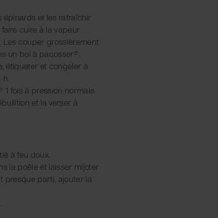
s épinards et les rafraîchir
faire cuire à la vapeur
. Les couper grossièrement
ans un bol à pacosser®.
, étiqueter et congeler à
 h.
 1 fois à pression normale.
bullition et la verser à
tié à feu doux.
s la poêle et laisser mijoter
t presque parti, ajouter la
.