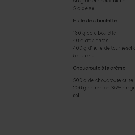
50 g de chocolat blanc
5 g de sel
Huile de ciboulette
160 g de ciboulette
40 g d'épinards
400 g d'huile de tournesol 
5 g de sel
Choucroute à la crème
500 g de choucroute cuite
200 g de crème 35% de gr
sel