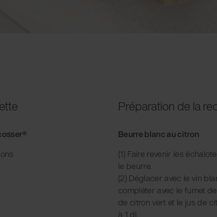
ette
Préparation de la re
acosser®
Beurre blanc au citron
ions
(1) Faire revenir les échal
le beurre.
(2) Déglacer avec le vin blan
compléter avec le fumet de p
de citron vert et le jus de ci
à 1 dl.