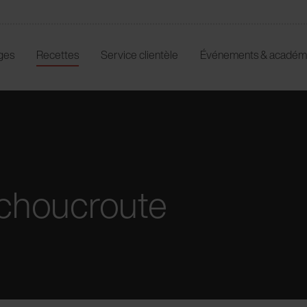
ges
Recettes
Service clientèle
Événements & académ
 choucroute