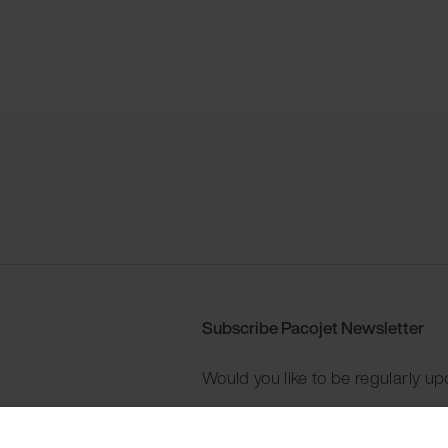
Subscribe Pacojet Newsletter
Would you like to be regularly up
Subscribe now