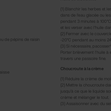
(1) Blanchir les herbes et le
dans de l'eau glacée ou les 
pendant 3 minutes à 100°C
et les verser avec l'huile d
(2) Fermer avec le couvercle
ou de pépins de raisin
-20°C pendant au moins 24
(3) Si nécessaire, pacosser®
Porter brièvement l'huile à é
travers une passoire fine.
Choucroute à la crème
aisse
(1) Réduire la crème de moi
(2) Mettre la choucroute dan
jusqu'à ce que le liquide soi
crème et mélanger le tout.
(3) Assaisonner avec du sel