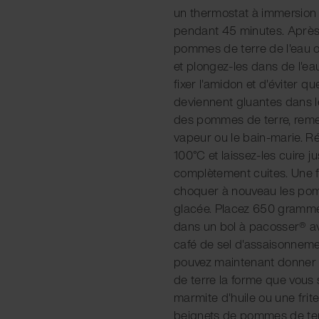
un thermostat à immersion 
pendant 45 minutes. Après l
pommes de terre de l'eau 
et plongez-les dans de l'e
fixer l'amidon et d'éviter 
deviennent gluantes dans l
des pommes de terre, reme
vapeur ou le bain-marie. R
100°C et laissez-les cuire j
complètement cuites. Une fo
choquer à nouveau les pom
glacée. Placez 650 gramm
dans un bol à pacosser® ave
café de sel d'assaisonneme
pouvez maintenant donner
de terre la forme que vous
marmite d'huile ou une frite
beignets de pommes de terre