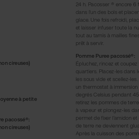
24 h. Pacosser ® encore 6 
dans l'un des bols et plac
glace. Une fois refroidi, pla
et laisser infuser toute la n
tout au tamis à mailles fine
prêt à servir.
Pomme Puree pacossé®:
non cireuses)
Épluchez, rincez et coupe
quartiers. Placez-les dans 
les sous vide et scellez-les
un thermostat à immersion d
degrés Celsius pendant 45 
moyenne à petite
retirez les pommes de terr
à vapeur et plongez-les dan
permet de fixer l'amidon e
re pacossé®:
de terre ne deviennent glua
non cireuses)
Après la cuisson des pomme