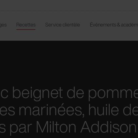
ges
Recettes
Service clientèle
Événements & académ
ec beignet de pomme
es marinées, huile de
s par Milton Addison