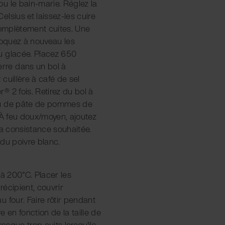
u le bain-marie. Réglez la
lsius et laissez-les cuire
complètement cuites. Une
hoquez à nouveau les
u glacée. Placez 650
re dans un bol à
cuillère à café de sel
 2 fois. Retirez du bol à
eu de pâte de pommes de
 À feu doux/moyen, ajoutez
la consistance souhaitée.
du poivre blanc.
 à 200°C. Placer les
écipient, couvrir
 four. Faire rôtir pendant
 en fonction de la taille de
presque trop cuits lorsqu'ils