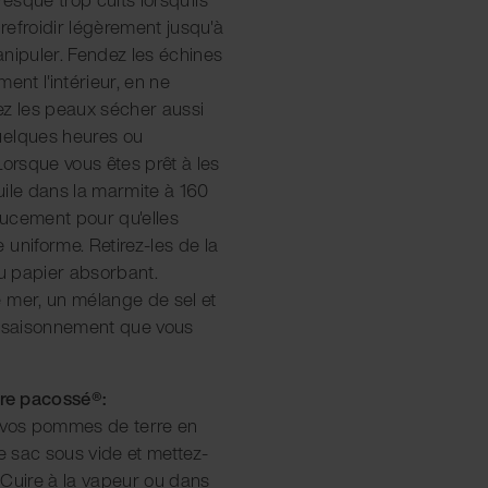
 refroidir légèrement jusqu'à
anipuler. Fendez les échines
ent l'intérieur, en ne
ez les peaux sécher aussi
uelques heures ou
Lorsque vous êtes prêt à les
l'huile dans la marmite à 160
doucement pour qu'elles
uniforme. Retirez-les de la
du papier absorbant.
 mer, un mélange de sel et
assaisonnement que vous
re pacossé®:
z vos pommes de terre en
le sac sous vide et mettez-
. Cuire à la vapeur ou dans