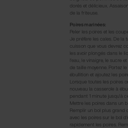
dorés et délicieux. Assaison
de la friteuse.
Poires marinées:
Peler les poires et les cou
Je préfère les cales. De la 
cuisson que vous devrez co
les avoir plongés dans le l
l'eau, le vinaigre, le sucre 
de taille moyenne. Portez l
ébullition et ajoutez les po
Lorsque toutes les poires o
nouveau la casserole à ébull
pendant 1 minute jusqu'à ce
Mettre les poires dans un b
Remplir un bol plus grand d
avec les poires sur le bol d
rapidement les poires. Rem