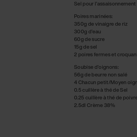
Sel pour l'assaisonnement
Poires marinées:
350g de vinaigre de riz
300g d'eau
60g de sucre
15g de sel
2 poires fermes et croquan
Soubise d'oignons:
56g de beurre non salé
4 Chacun petit/Moyen oig
0.5 cuillère à thé de Sel
0.25 cuillère à thé de poivr
2.5dl Crème 38%