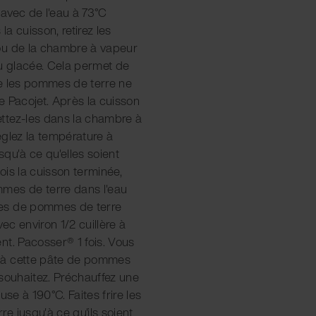
avec de l'eau à 73°C
a cuisson, retirez les
ou de la chambre à vapeur
au glacée. Cela permet de
que les pommes de terre ne
e Pacojet. Après la cuisson
ttez-les dans la chambre à
églez la température à
usqu'à ce qu'elles soient
is la cuisson terminée,
mes de terre dans l'eau
es de pommes de terre
c environ 1/2 cuillère à
nt. Pacosser® 1 fois. Vous
 à cette pâte de pommes
 souhaitez. Préchauffez une
use à 190°C. Faites frire les
 jusqu'à ce qu'ils soient