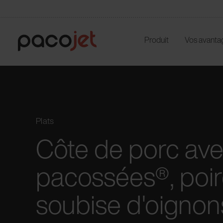
Produit
Vos avanta
Plats
Côte de porc av
pacossées®, poir
soubise d'oignon