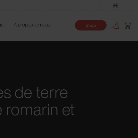
Trouver
ie
À propos de nous
Shop
s de terre
 romarin et