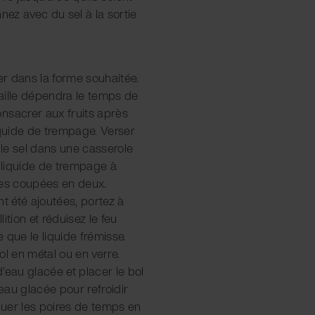
nez avec du sel à la sortie
per dans la forme souhaitée.
taille dépendra le temps de
nsacrer aux fruits après
iquide de trempage. Verser
et le sel dans une casserole
e liquide de trempage à
ires coupées en deux.
nt été ajoutées, portez à
ition et réduisez le feu
 que le liquide frémisse.
ol en métal ou en verre.
'eau glacée et placer le bol
'eau glacée pour refroidir
uer les poires de temps en