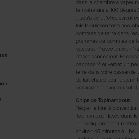
dans la chambre à vapeur o
température à 100 degrés Ce
jusqu'à ce qu'elles soient 
fois la cuisson terminée, c
pommes de terre dans l'ea
grammes de pommes de ter
pacosser® avec environ 1/2 
tes
d'assaisonnement. Pacosser®
pacosser® et versez un p
terre dans votre casserole.
du lait chaud pour obtenir 
non
Assaisonner avec du sel et 
e
Chips de Topinambour:
Régler le four à convection
Topinambour lavés dans le r
hermétiquement et mettre au
environ 45 minutes à 1 heure
l'artichaut. Ils doivent être 