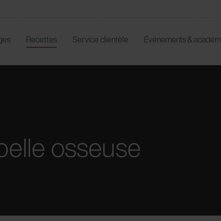
ges
Recettes
Service clientèle
Événements & académ
oelle osseuse