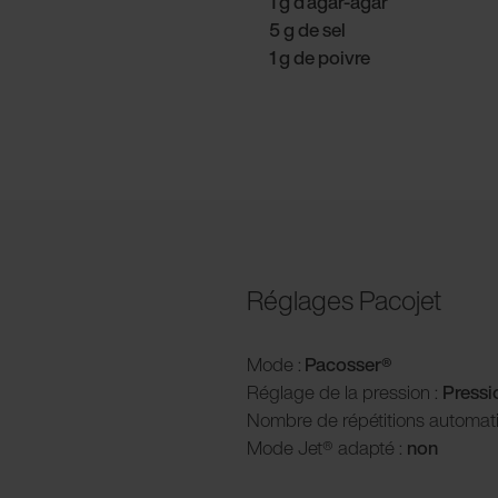
1 g d’agar-agar
5 g de sel
1 g de poivre
Réglages Pacojet
Mode :
Pacosser®
Réglage de la pression :
P
ress
Nombre de répétitions automat
Mode Jet® adapté :
non