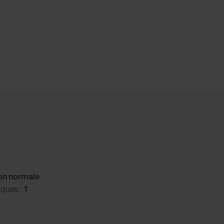
ion normale
iques :
1