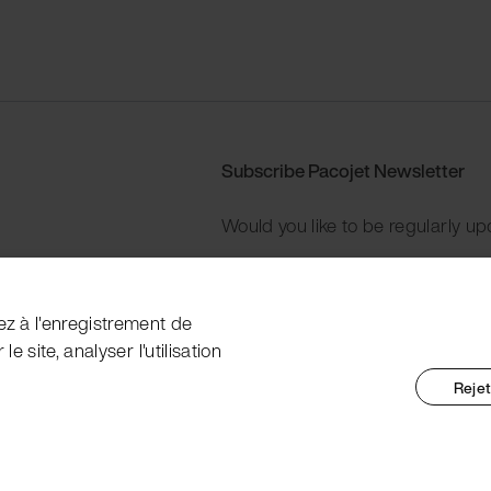
Subscribe Pacojet Newsletter
Would you like to be regularly up
Subscribe now
ez à l'enregistrement de
e site, analyser l'utilisation
Rejet
nt Marking