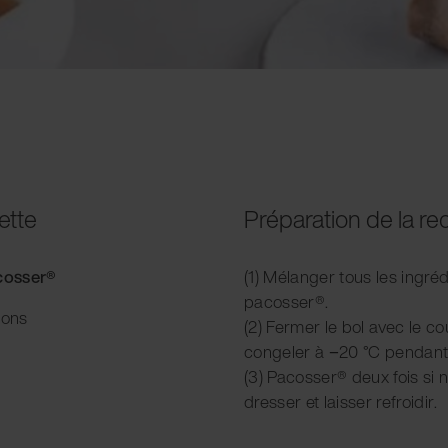
ette
Préparation de la re
acosser®
(1) Mélanger tous les ingré
pacosser®.
ions
(2) Fermer le bol avec le cou
congeler à −20 °C pendant
(3) Pacosser® deux fois si n
dresser et laisser refroidir.