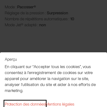
Mode :
Pacosser®
Réglage de la pression :
Surpression
Nombre de répétitions automatiques :
10
Mode Jet® adapté :
non
Aperçu
Service clientèle
En cliquant sur “Accepter tous les cookies”, vous
consentez à l'enregistrement de cookies sur votre
appareil pour améliorer la navigation sur le site,
Subscribe Pacojet Newsletter
analyser l'utilisation du site et aider à nos efforts de
marketing.
Would you like to be regularly updated on news, event
dates, recipes, tips and tricks?
Protection des données
Mentions légales