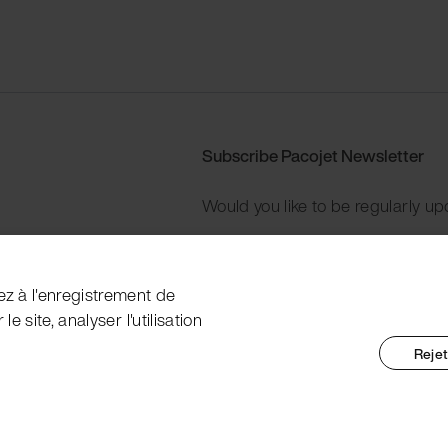
Subscribe Pacojet Newsletter
Would you like to be regularly up
Subscribe now
ez à l'enregistrement de
e site, analyser l'utilisation
Rejet
nt Marking