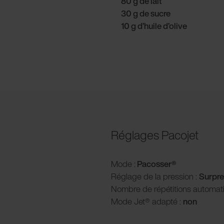
80 g de lait
30 g de sucre
10 g d’huile d’olive
Réglages Pacojet
Mode :
Pacosser®
Réglage de la pression :
Surpre
Nombre de répétitions automat
Mode Jet® adapté :
non