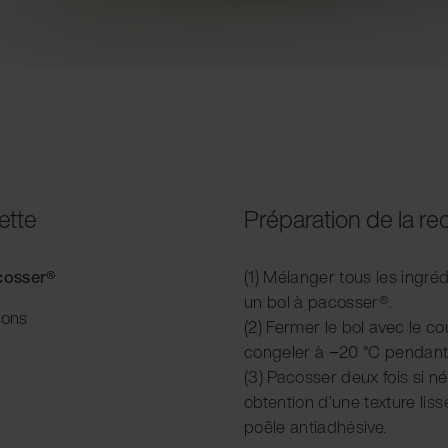
ette
Préparation de la re
acosser®
(1) Mélanger tous les ingréd
un bol à pacosser®.
ions
(2) Fermer le bol avec le cou
congeler à −20 °C pendant
(3) Pacosser deux fois si n
obtention d’une texture liss
poêle antiadhésive.