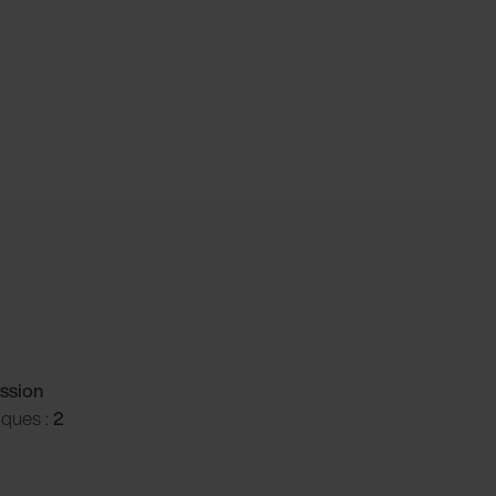
ssion
iques :
2