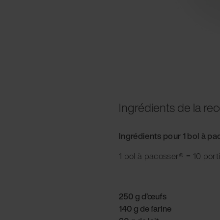
Ingrédients de la rec
Ingrédients pour 1 bol à p
1 bol à pacosser® = 10 port
250 g d’œufs
140 g de farine