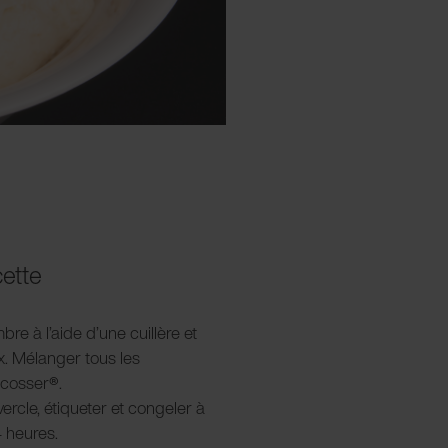
cette
re à l’aide d’une cuillère et
x. Mélanger tous les
acosser
®
.
vercle, étiqueter et congeler à
 heures.