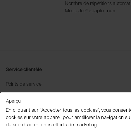
Nombre de répétitions automat
Mode Jet® adapté :
non
Service clientèle
Points de service
Distributors
Aperçu
Garantie et retour
En cliquant sur “Accepter tous les cookies”, vous consent
Paiement et expédition
cookies sur votre appareil pour améliorer la navigation sur l
du site et aider à nos efforts de marketing.