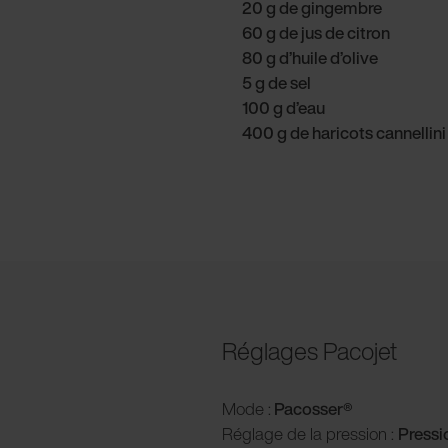
20 g de gingembre
60 g de jus de citron
80 g d’huile d’olive
5 g de sel
100 g d’eau
400 g de haricots cannellini
Réglages Pacojet
Mode :
Pacosser
®
Réglage de la pression :
P
ress