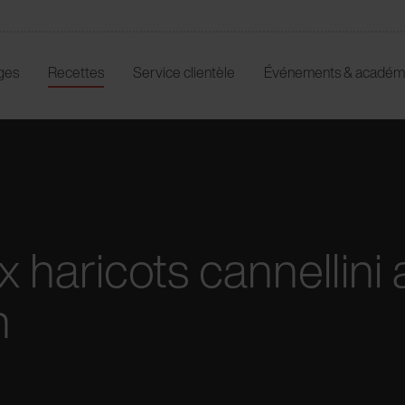
ges
Recettes
Service clientèle
Événements & académ
ux haricots cannellini
n