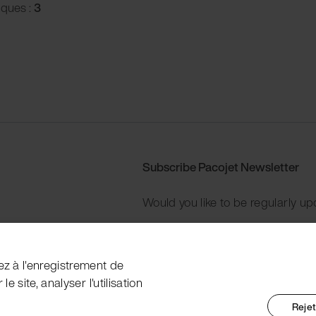
iques :
3
Subscribe Pacojet Newsletter
Would you like to be regularly up
Subscribe now
ez à l'enregistrement de
e site, analyser l'utilisation
Rejet