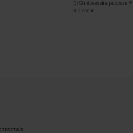
(3) Si nécessaire, pacosser
®
et dresser.
ion normale