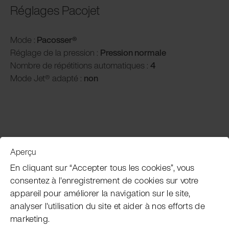
Réglages Pacojet
Mode :
Pacosser
®
Réglage de la pression :
P
ression normale
Nombre de répétitions automatiques :
4
Mode Jet® adapté :
non
Aperçu
Service clientèle
En cliquant sur “Accepter tous les cookies”, vous
consentez à l'enregistrement de cookies sur votre
appareil pour améliorer la navigation sur le site,
Subscribe Pacojet Newsletter
analyser l'utilisation du site et aider à nos efforts de
marketing.
Would you like to be regularly updated on news, event