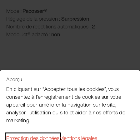
Mode :
Pacosser®
Réglage de la pression :
Surpression
Nombre de répétitions automatiques :
2
Mode Jet® adapté :
non
Aperçu
Service clientèle
En cliquant sur “Accepter tous les cookies”, vous
consentez à l'enregistrement de cookies sur votre
appareil pour améliorer la navigation sur le site,
Subscribe Pacojet Newsletter
analyser l'utilisation du site et aider à nos efforts de
marketing.
Would you like to be regularly updated on news, event
dates, recipes, tips and tricks?
Protection des données
Mentions légales