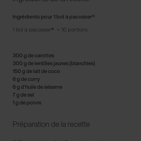
Ingrédients pour 1 bol à pacosser
®
1 bol à pacosser
®
= 10 portions
300 g de carottes
300 g de lentilles jaunes (blanchies)
150 g de lait de coco
6 g de curry
6 g d'huile de sésame
7 g de sel
1 g de poivre
Préparation de la recette