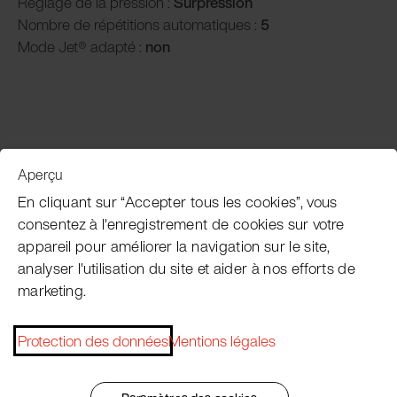
Réglage de la pression :
Surpression
Nombre de répétitions automatiques :
5
Mode Jet® adapté :
non
Aperçu
Service clientèle
En cliquant sur “Accepter tous les cookies”, vous
consentez à l'enregistrement de cookies sur votre
appareil pour améliorer la navigation sur le site,
Subscribe Pacojet Newsletter
analyser l'utilisation du site et aider à nos efforts de
marketing.
Would you like to be regularly updated on news, event
dates, recipes, tips and tricks?
Protection des données
Mentions légales
Subscribe now