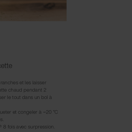
cette
 branches et les laisser
sette chaud pendant 2
rser le tout dans un bol à
iqueter et congeler à −20 °C
s.
® 8 fois avec surpression.