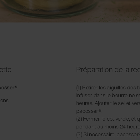
ette
Préparation de la re
acosser®
(1) Retirer les aiguilles des
infuser dans le beurre noi
ions
heures. Ajouter le sel et ve
pacosser®.
(2) Fermer le couvercle, ét
pendant au moins 24 heure
(3) Si nécessaire, pacosser