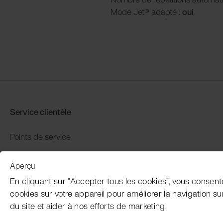
Mode Jet® adapté :
oui
Service clientèle
Points de service
Distributors
Aperçu
Garantie et retour
En cliquant sur “Accepter tous les cookies”, vous consent
Paiement et expédition
cookies sur votre appareil pour améliorer la navigation sur l
du site et aider à nos efforts de marketing.