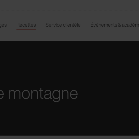
ges
Recettes
Service clientèle
Événements & académ
de montagne