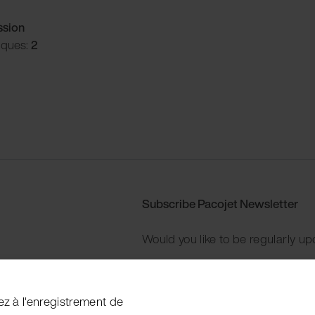
ssion
iques:
2
Subscribe Pacojet Newsletter
Would you like to be regularly up
Subscribe now
ez à l'enregistrement de