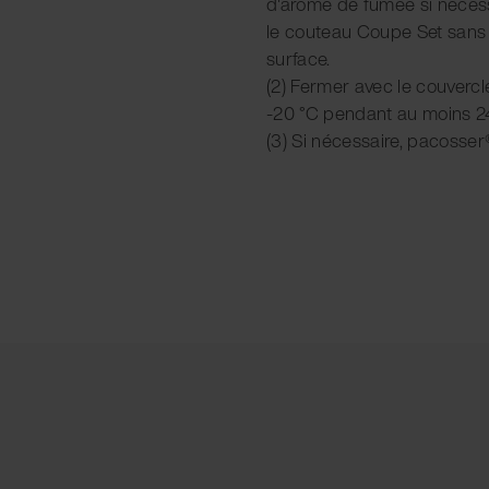
d'arôme de fumée si nécess
le couteau Coupe Set sans 
surface.
(2) Fermer avec le couvercle
-20 °C pendant au moins 2
(3) Si nécessaire, pacosse