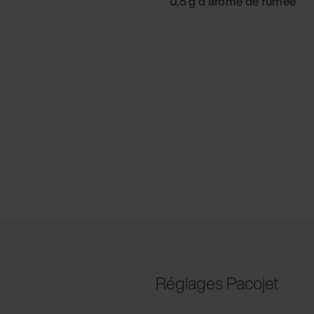
0,5 g d'arôme de fumée
Réglages Pacojet