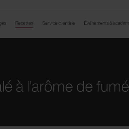
ges
Recettes
Service clientèle
Événements & académ
alé à l'arôme de fum