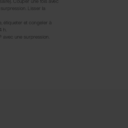
aire). Couper une fois avec
surpression. Lisser la
, étiqueter et congeler à
4 h.
r® avec une surpression.