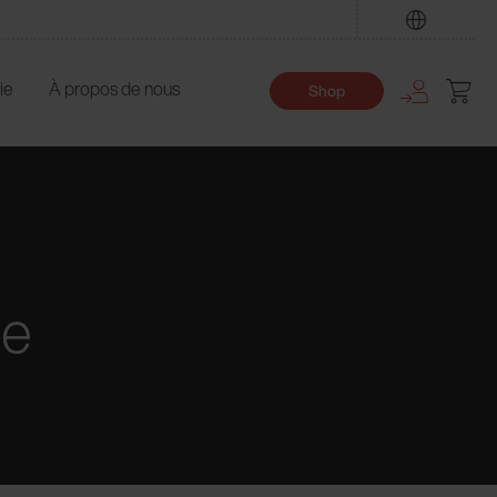
Trouver
ie
À propos de nous
Shop
ée