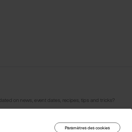
dated on news, event dates, recipes, tips and tricks?
Paramètres des cookies