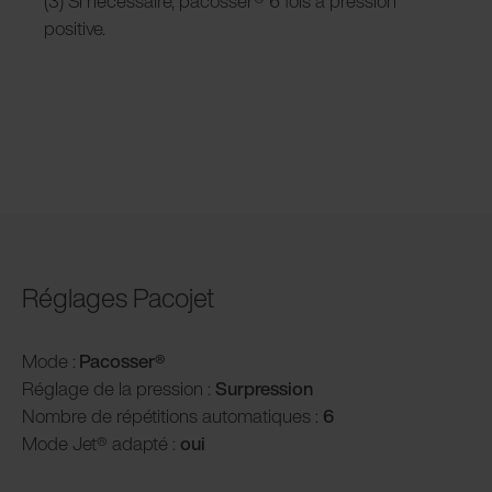
(3) Si nécessaire, pacosser® 6 fois à pression
positive.
Réglages Pacojet
Mode :
Pacosser®
Réglage de la pression :
Surpression
Nombre de répétitions automatiques :
6
Mode Jet® adapté :
oui