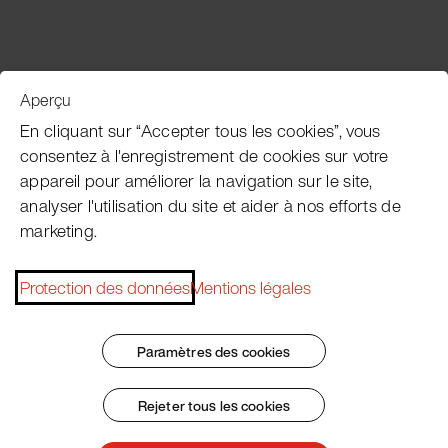
Aperçu
Service clientèle
En cliquant sur “Accepter tous les cookies”, vous
consentez à l'enregistrement de cookies sur votre
appareil pour améliorer la navigation sur le site,
Subscribe Pacojet Newsletter
analyser l'utilisation du site et aider à nos efforts de
marketing.
Would you like to be regularly updated on news, event
dates, recipes, tips and tricks?
Protection des données
Mentions légales
Subscribe now
Paramètres des cookies
Rejeter tous les cookies
Impressum
Conditions Générales
Protection des données
Patent Marking