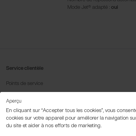
Mode Jet® adapté :
oui
Service clientèle
Points de service
Distributors
Aperçu
Garantie et retour
En cliquant sur “Accepter tous les cookies”, vous consent
Paiement et expédition
cookies sur votre appareil pour améliorer la navigation sur l
du site et aider à nos efforts de marketing.