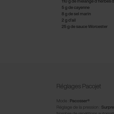
110 g de mélange d'herbes 
5 g de cayenne
8 g de sel marin
2 g d'ail
25 g de sauce Worcester
Réglages Pacojet
Mode :
Pacosser®
Réglage de la pression :
Surpre
Nombre de répétitions automat