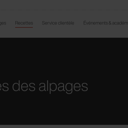
ges
Recettes
Service clientèle
Événements & académ
es des alpages