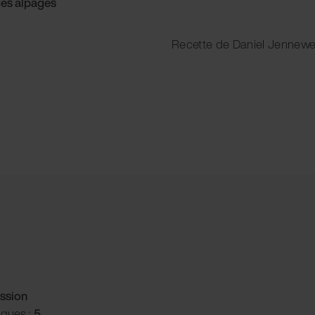
des alpages
Recette de Daniel Jennewe
ssion
iques :
5