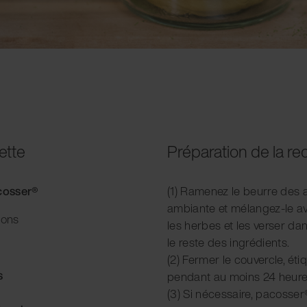
ette
Préparation de la re
acosser®
(1) Ramenez le beurre des
ambiante et mélangez-le av
ions
les herbes et les verser d
le reste des ingrédients.
(2) Fermer le couvercle, ét
s
pendant au moins 24 heure
(3) Si nécessaire, pacosser