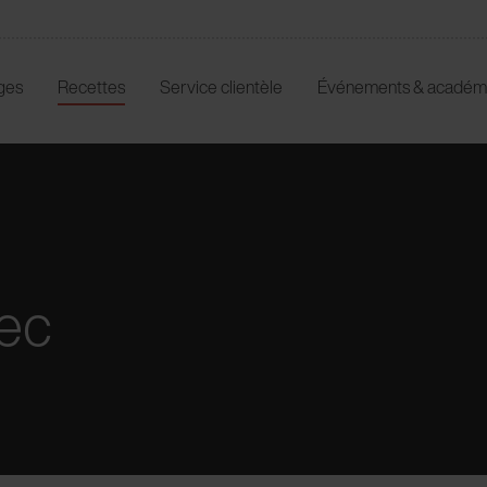
ges
Recettes
Service clientèle
Événements & académ
rec