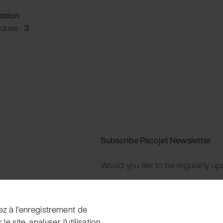
ssion
iques :
3
Subscribe Pacojet Newsletter
Would you like to be regularly up
Subscribe now
ez à l'enregistrement de
e site, analyser l'utilisation