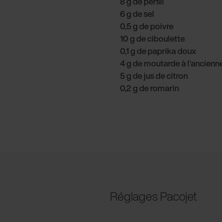
8 g de persil
6 g de sel
0,5 g de poivre
10 g de ciboulette
0,1 g de paprika doux
4 g de moutarde à l'ancienn
5 g de jus de citron
0,2 g de romarin
Réglages Pacojet