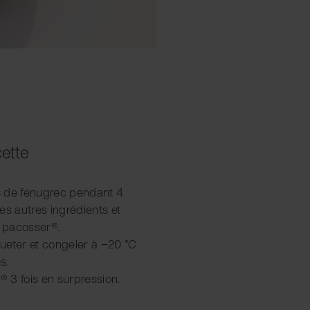
cette
es de fenugrec pendant 4
es autres ingrédients et
à pacosser®.
iqueter et congeler à −20 °C
s.
® 3 fois en surpression.