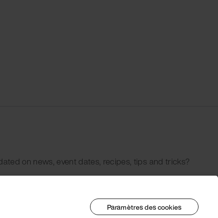
dated on news, event dates, recipes, tips and tricks?
Paramètres des cookies