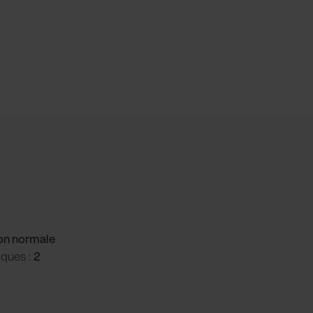
ion normale
iques :
2