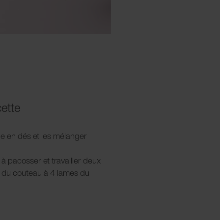
cette
lle en dés et les mélanger
l à pacosser et travailler deux
de du couteau à 4 lames du