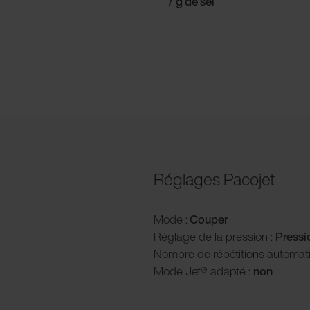
7 g de sel
Réglages Pacojet
Mode :
Couper
Réglage de la pression :
P
ress
Nombre de répétitions automat
Mode Jet® adapté :
non