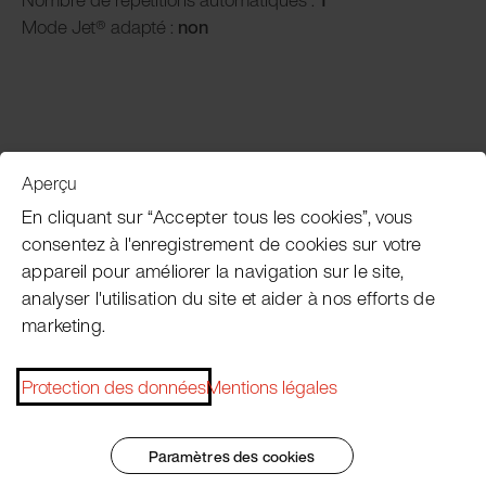
Mode Jet® adapté :
non
Aperçu
Service clientèle
En cliquant sur “Accepter tous les cookies”, vous
consentez à l'enregistrement de cookies sur votre
appareil pour améliorer la navigation sur le site,
Subscribe Pacojet Newsletter
analyser l'utilisation du site et aider à nos efforts de
marketing.
Would you like to be regularly updated on news, event
dates, recipes, tips and tricks?
Protection des données
Mentions légales
Subscribe now
Paramètres des cookies