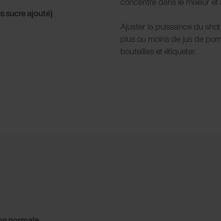
concentré dans le mixeur et 
s sucre ajouté)
Ajuster la puissance du sho
plus ou moins de jus de pom
bouteilles et étiqueter.
ion normale