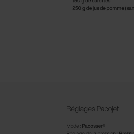
150 g de carottes
250 g de jus de pomme (san
Réglages Pacojet
Mode :
Pacosser®
Réglage de la pression :
P
ress