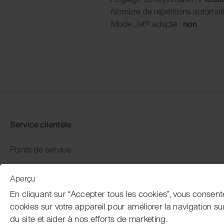
Nombre de répétitions automat
Mode Jet® adapté :
non
Service clientèle
Points de service
Distributors
Aperçu
Garantie et retour
En cliquant sur “Accepter tous les cookies”, vous consent
Paiement et expédition
cookies sur votre appareil pour améliorer la navigation sur l
du site et aider à nos efforts de marketing.