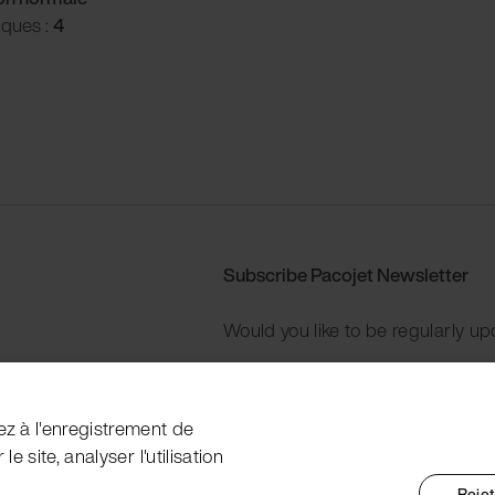
iques :
4
Subscribe Pacojet Newsletter
Would you like to be regularly up
Subscribe now
ez à l'enregistrement de
e site, analyser l'utilisation
Rejet