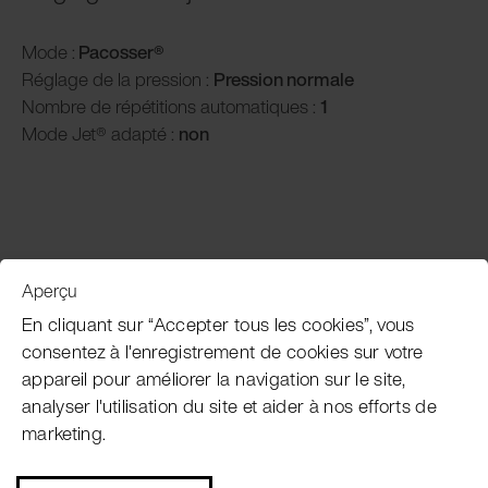
Mode :
Pacosser®
Réglage de la pression :
P
ression normale
Nombre de répétitions automatiques :
1
Mode Jet® adapté :
non
Aperçu
Service clientèle
En cliquant sur “Accepter tous les cookies”, vous
consentez à l'enregistrement de cookies sur votre
appareil pour améliorer la navigation sur le site,
Subscribe Pacojet Newsletter
analyser l'utilisation du site et aider à nos efforts de
marketing.
Would you like to be regularly updated on news, event
dates, recipes, tips and tricks?