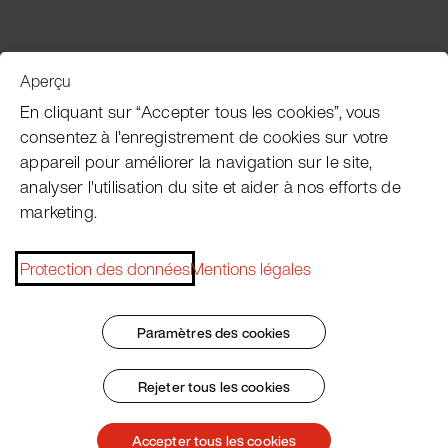
Aperçu
Service clientèle
En cliquant sur “Accepter tous les cookies”, vous
consentez à l'enregistrement de cookies sur votre
appareil pour améliorer la navigation sur le site,
Subscribe Pacojet Newsletter
analyser l'utilisation du site et aider à nos efforts de
marketing.
Would you like to be regularly updated on news, event
dates, recipes, tips and tricks?
Protection des données
Mentions légales
Subscribe now
Paramètres des cookies
Rejeter tous les cookies
Impressum
Conditions Générales
Protection des données
Patent Marking
Accepter tous les cookies