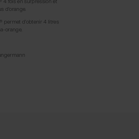
® 4 fois en surpression et
us d'orange.
 permet d'obtenir 4 litres
a-orange.
Jungermann