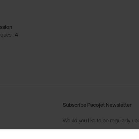
ssion
iques :
4
Subscribe Pacojet Newsletter
Would you like to be regularly up
Subscribe now