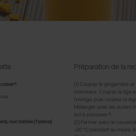
ette
Préparation de la re
acosser®
(1) Coupez le gingembre et
morceaux. Coupez la tige et
ions
l'orange, puis coupez-la é
Mélanger avec les autres i
bol à pacosser®.
ns, non traitée (1 pièce)
(2) Fermer avec le couvercl
-20 °C pendant au moins 2