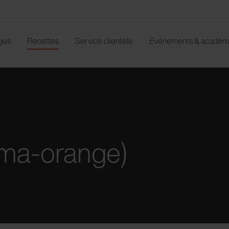
ges
Recettes
Service clientèle
Événements & académ
uma-orange)