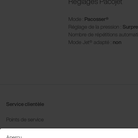
Réglages Pacojet
Mode :
Pacosser®
Réglage de la pression :
Surpre
Nombre de répétitions automat
Mode Jet® adapté :
non
Service clientèle
Points de service
Distributors
Aperçu