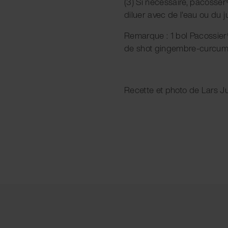
(3) Si nécessaire, pacosser
diluer avec de l'eau ou du j
Remarque : 1 bol Pacossier®
de shot gingembre-curcum
Recette et photo de Lars 