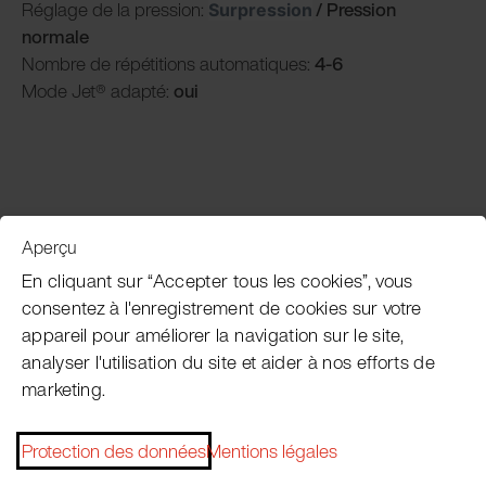
Réglage de la pression:
/
P
ression
Surpression
normale
Nombre de répétitions automatiques:
4-6
Mode Jet® adapté:
oui
Aperçu
Service clientèle
En cliquant sur “Accepter tous les cookies”, vous
consentez à l'enregistrement de cookies sur votre
appareil pour améliorer la navigation sur le site,
Subscribe Pacojet Newsletter
analyser l'utilisation du site et aider à nos efforts de
marketing.
Would you like to be regularly updated on news, event
dates, recipes, tips and tricks?
Protection des données
Mentions légales