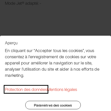
Mode Jet® adapté: -
Aperçu
Service clientèle
En cliquant sur “Accepter tous les cookies”, vous
consentez à l'enregistrement de cookies sur votre
appareil pour améliorer la navigation sur le site,
Subscribe Pacojet Newsletter
analyser l'utilisation du site et aider à nos efforts de
marketing.
Would you like to be regularly updated on news, event
dates, recipes, tips and tricks?
Protection des données
Mentions légales
Subscribe now
Paramètres des cookies