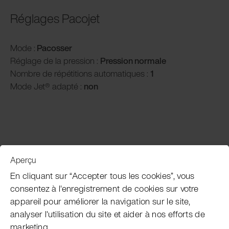
Réglages Pacojet
Mode :
Pacosser
Réglage de la pression :
P
ression normale
Nombre de répétitions automatiques :
1
Mode Jet® adapté :
non
Aperçu
Service clientèle
En cliquant sur “Accepter tous les cookies”, vous
consentez à l'enregistrement de cookies sur votre
appareil pour améliorer la navigation sur le site,
Subscribe Pacojet Newsletter
analyser l'utilisation du site et aider à nos efforts de
marketing.