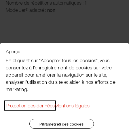
Nombre de répétitions automatiques :
1
Mode Jet® adapté :
n
on
Aperçu
Service clientèle
En cliquant sur “Accepter tous les cookies”, vous
consentez à l'enregistrement de cookies sur votre
appareil pour améliorer la navigation sur le site,
Subscribe Pacojet Newsletter
analyser l'utilisation du site et aider à nos efforts de
marketing.
Would you like to be regularly updated on news, event
dates, recipes, tips and tricks?
Protection des données
Mentions légales
Subscribe now
Paramètres des cookies