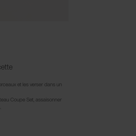
cette
orceaux et les verser dans un
uteau Coupe Set, assaisonner
.