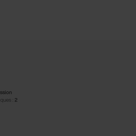
ssion
iques :
2