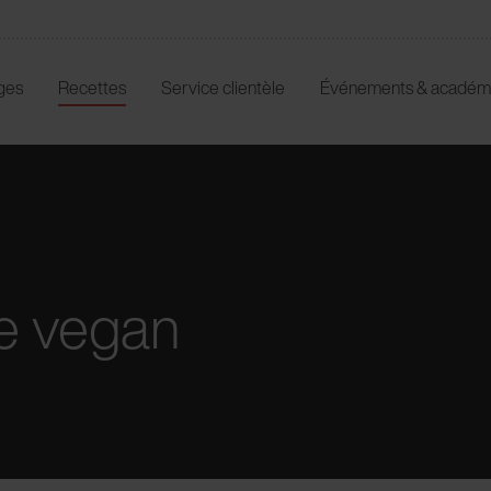
ges
Recettes
Service clientèle
Événements & académ
te vegan