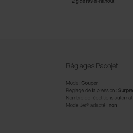
2 g de ras el-hanout
Réglages Pacojet
Mode :
Couper
Réglage de la pression :
Surpre
Nombre de répétitions automat
Mode Jet® adapté :
non