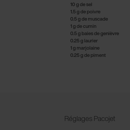
10 g de sel
1.5 g de poivre
0.5 g de muscade
1 g de cumin
0.5 g baies de genièvre
0.25 g laurier
1 g marjolaine
0.25 g de piment
Réglages Pacojet