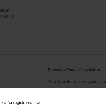
ssion
iques :
1
Subscribe Pacojet Newsletter
Would you like to be regularly up
Subscribe now
ez à l'enregistrement de