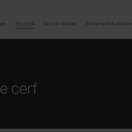
ges
Recettes
Service clientèle
Événements & académ
de cerf