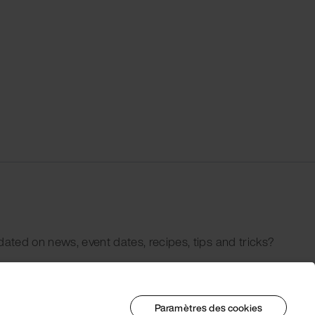
dated on news, event dates, recipes, tips and tricks?
Paramètres des cookies