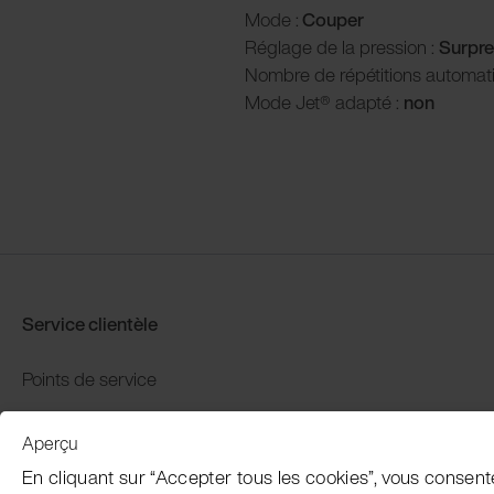
Mode :
Couper
Réglage de la pression :
Surpre
Nombre de répétitions automat
Mode Jet® adapté :
non
Service clientèle
Points de service
Distributors
Aperçu
Garantie et retour
En cliquant sur “Accepter tous les cookies”, vous consent