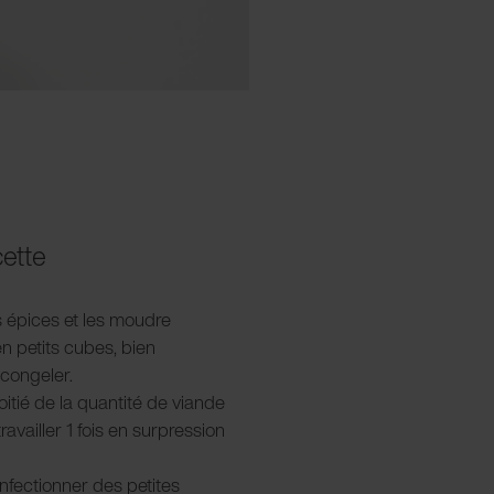
cette
es épices et les moudre
n petits cubes, bien
 congeler.
oitié de la quantité de viande
availler 1 fois en surpression
onfectionner des petites