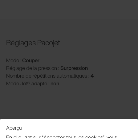
Réglages Pacojet
Mode :
Couper
Réglage de la pression :
Surpression
Nombre de répétitions automatiques :
4
Mode Jet® adapté :
non
Aperçu
Service clientèle
En cliquant sur “Accepter tous les cookies”, vous