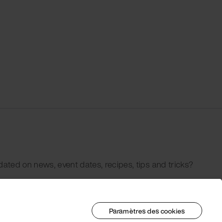
dated on news, event dates, recipes, tips and tricks?
Paramètres des cookies