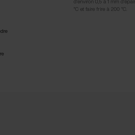
d'environ 0,5 à 1 mm d'épai
°C et faire frire à 200 °C.
udre
re