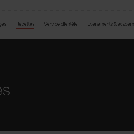
ges
Recettes
Service clientèle
Événements & académ
es