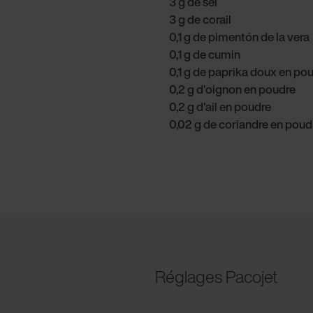
3 g de sel
3 g de corail
0,1 g de pimentón de la vera
0,1 g de cumin
0,1 g de paprika doux en po
0,2 g d'oignon en poudre
0,2 g d'ail en poudre
0,02 g de coriandre en poud
Réglages Pacojet