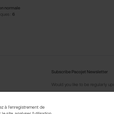
ion normale
iques :
6
Subscribe Pacojet Newsletter
Would you like to be regularly up
Subscribe now
ez à l'enregistrement de
e site, analyser l'utilisation