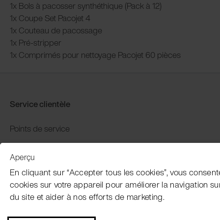
1x Bols à pacosser synthéthique (Pack à 12)
1x Coupe Set Pacojet 4
1x Couteau de pacossage
1x Pré-stripper
1x Comprimés pour nettoyage Pacojet 60 pièces
Service clientèle
Points de service
Distributors
Aperçu
Garantie et retour
En cliquant sur “Accepter tous les cookies”, vous consent
Paiement et expédition
cookies sur votre appareil pour améliorer la navigation sur l
du site et aider à nos efforts de marketing.