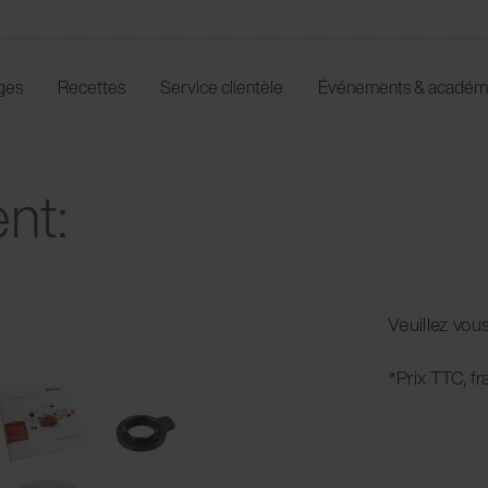
ges
Recettes
Service clientèle
Événements & académ
nt:
Veuillez vo
*Prix TTC, fr