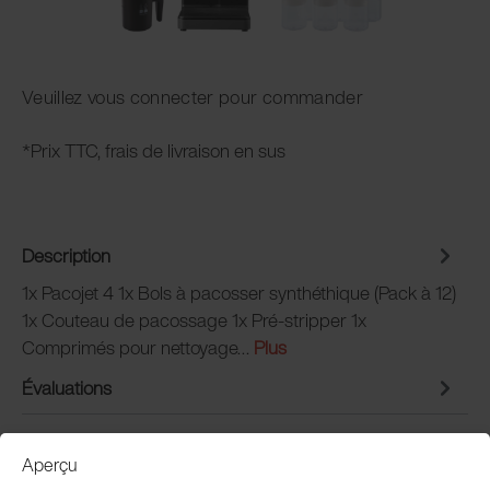
Veuillez vous connecter pour commander
*Prix TTC, frais de livraison en sus
Description
1x Pacojet 4 1x Bols à pacosser synthéthique (Pack à 12)
1x Couteau de pacossage 1x Pré-stripper 1x
Comprimés pour nettoyage…
Plus
Évaluations
Aperçu
Service clientèle