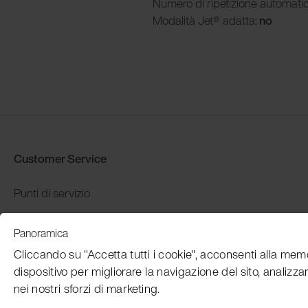
Numero di ripetizione automati
Modalità
Jet® adatta:
no
Customer Service
Punti di servizio
Distributors
Panoramica
Garanzia e restituzione
Cliccando su "Accetta tutti i cookie", acconsenti alla mem
Pagamento e spedizione
dispositivo per migliorare la navigazione del sito, analizzare
nei nostri sforzi di marketing.