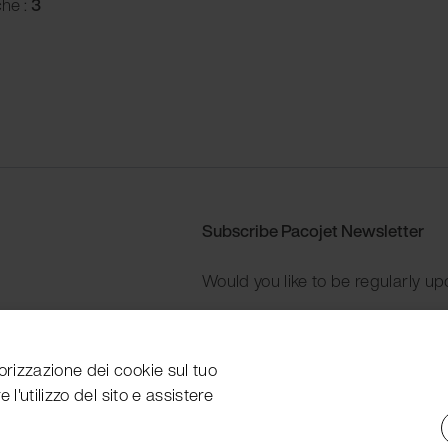
che :
3
Subscribe Pacojet Newsletter
Would you like to be regularly up
Subscribe now
orizzazione dei cookie sul tuo
 l'utilizzo del sito e assistere