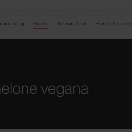
 tuoi vantaggi
Ricette
Servizio clienti
Eventi e Accadem
elone vegana