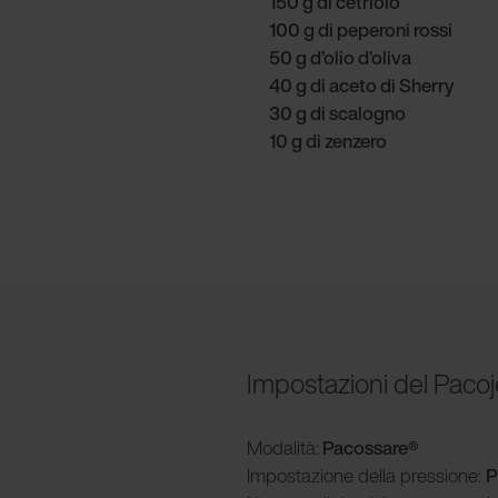
150 g di cetriolo
100 g di peperoni rossi
50 g d’olio d’oliva
40 g di aceto di Sherry
30 g di scalogno
10 g di zenzero
Impostazioni del Pacoj
Modalità
:
Pacossare®
Impostazione della pressione:
P