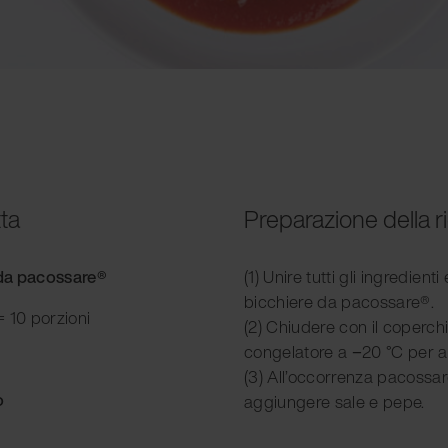
tta
Preparazione della r
e da pacossare®
(1) Unire tutti gli ingredien
bicchiere da pacossare®.
 10 porzioni
(2) Chiudere con il coperchi
congelatore a −20 °C per a
(3) All’occorrenza pacossa
o
aggiungere sale e pepe.