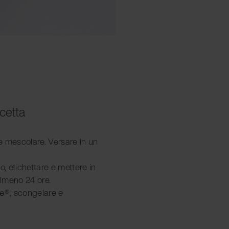
icetta
ti e mescolare. Versare in un
o, etichettare e mettere in
lmeno 24 ore.
re®, scongelare e