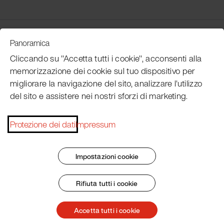
Customer Service
Panoramica
Cliccando su "Accetta tutti i cookie", acconsenti alla
memorizzazione dei cookie sul tuo dispositivo per
Subscribe Pacojet Newsletter
migliorare la navigazione del sito, analizzare l'utilizzo
del sito e assistere nei nostri sforzi di marketing.
Would you like to be regularly updated on news, event
dates, recipes, tips and tricks?
Protezione dei dati
Impressum
Subscribe now
Impostazioni cookie
Rifiuta tutti i cookie
Impronta
Termini e condizioni generali
Protezione dei dati
Patent Marking
Accetta tutti i cookie