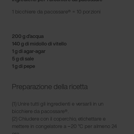
1 bicchiere da pacossare® = 10 porzioni
200 g d’acqua
140 g di midollo di vitello
1 g di agar-agar
5 g di sale
1 g di pepe
Preparazione della ricetta
(1) Unire tutti gli ingredienti e versarli in un
bicchiere da pacossare®.
(2) Chiudere con il coperchio, etichettare e
mettere in congelatore a −20 °C per almeno 24
ore.