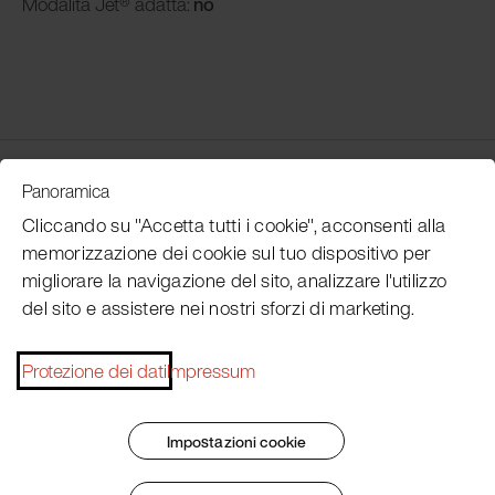
Modalità
Jet® adatta:
no
Customer Service
Panoramica
Cliccando su "Accetta tutti i cookie", acconsenti alla
memorizzazione dei cookie sul tuo dispositivo per
Subscribe Pacojet Newsletter
migliorare la navigazione del sito, analizzare l'utilizzo
del sito e assistere nei nostri sforzi di marketing.
Would you like to be regularly updated on news, event
dates, recipes, tips and tricks?
Protezione dei dati
Impressum
Subscribe now
Impostazioni cookie