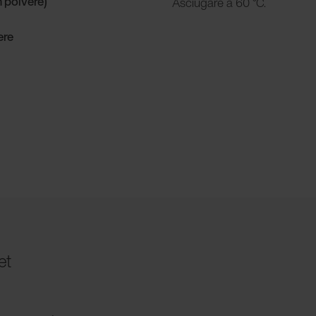
n polvere)
Asciugare a 60 °C.
ere
et