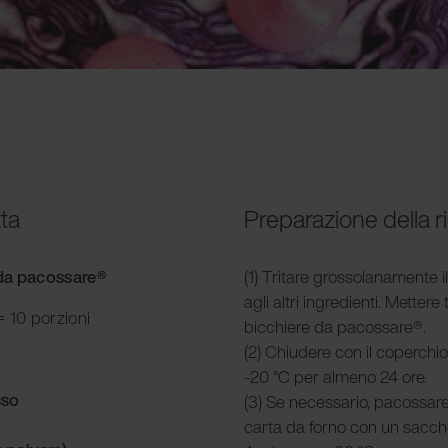
tta
Preparazione della r
e da pacossare®
(1) Tritare grossolanamente i
agli altri ingredienti. Mettere t
 10 porzioni
bicchiere da pacossare®.
(2) Chiudere con il coperchio
-20 °C per almeno 24 ore.
sso
(3) Se necessario, pacossare
carta da forno con un sacche