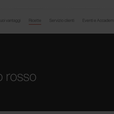
 tuoi vantaggi
Ricette
Servizio clienti
Eventi e Accadem
o rosso