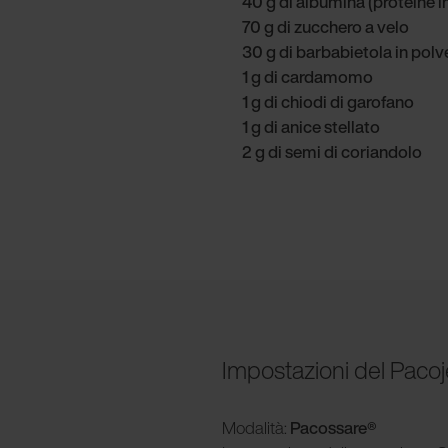
40 g di albumina (proteine i
70 g di zucchero a velo
30 g di barbabietola in polv
1 g di cardamomo
1 g di chiodi di garofano
1 g di anice stellato
2 g di semi di coriandolo
Impostazioni del Pacoj
Modalità
:
Pacossare®