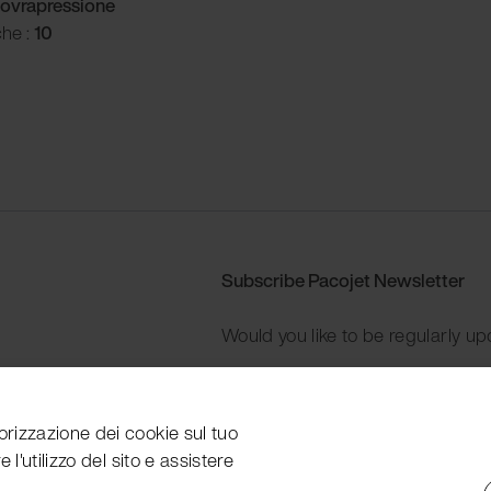
ovrapressione
che :
10
Subscribe Pacojet Newsletter
Would you like to be regularly up
Subscribe now
orizzazione dei cookie sul tuo
 l'utilizzo del sito e assistere