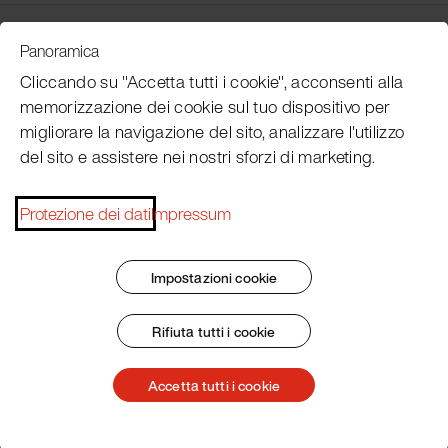
Customer Service
Panoramica
Cliccando su "Accetta tutti i cookie", acconsenti alla
memorizzazione dei cookie sul tuo dispositivo per
Subscribe Pacojet Newsletter
migliorare la navigazione del sito, analizzare l'utilizzo
del sito e assistere nei nostri sforzi di marketing.
Would you like to be regularly updated on news, event
dates, recipes, tips and tricks?
Protezione dei dati
Impressum
Subscribe now
Impostazioni cookie
Rifiuta tutti i cookie
Impronta
Termini e condizioni generali
Protezione dei dati
Patent Marking
Accetta tutti i cookie
© 2026 Pacojet International AG