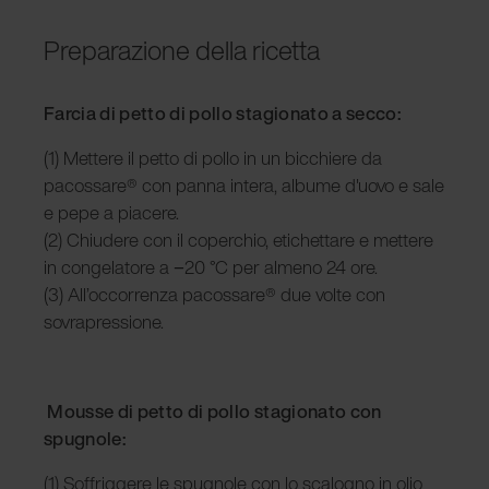
Preparazione della ricetta
Farcia di petto di pollo stagionato a secco:
(1) Mettere il petto di pollo in un bicchiere da
pacossare® con panna intera, albume d'uovo e sale
e pepe a piacere.
(2) Chiudere con il coperchio, etichettare e mettere
in congelatore a −20 °C per almeno 24 ore.
(3) All’occorrenza pacossare® due volte con
sovrapressione.
Mousse di petto di pollo stagionato con
spugnole:
(1) Soffriggere le spugnole con lo scalogno in olio