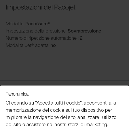
Impostazioni del Pacojet
Modalità
:
Pacossare®
Impostazione della pressione:
Sovrapressione
Numero di ripetizione automatiche :
2
Modalità
Jet® adatta:
no
Customer Service
Panoramica
Cliccando su "Accetta tutti i cookie", acconsenti alla
memorizzazione dei cookie sul tuo dispositivo per
Subscribe Pacojet Newsletter
migliorare la navigazione del sito, analizzare l'utilizzo
del sito e assistere nei nostri sforzi di marketing.
Would you like to be regularly updated on news, event