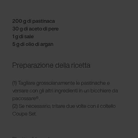
200 g di pastinaca
30 g di aceto di pere
1 g di sale
5 g di olio di argan
Preparazione della ricetta
(1) Tagliare grossolanamente le pastinache e
versare con gli altri ingredienti in un bicchiere da
pacossare®.
(2) Se necessario, tritare due volte con il coltello
Coupe Set.