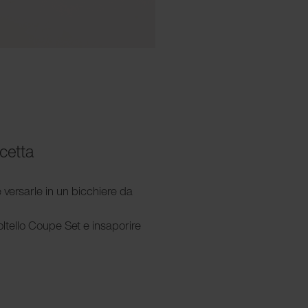
icetta
 e versarle in un bicchiere da
coltello Coupe Set e insaporire