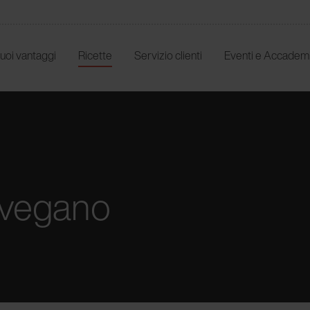
 tuoi vantaggi
Ricette
Servizio clienti
Eventi e Accadem
e vegano