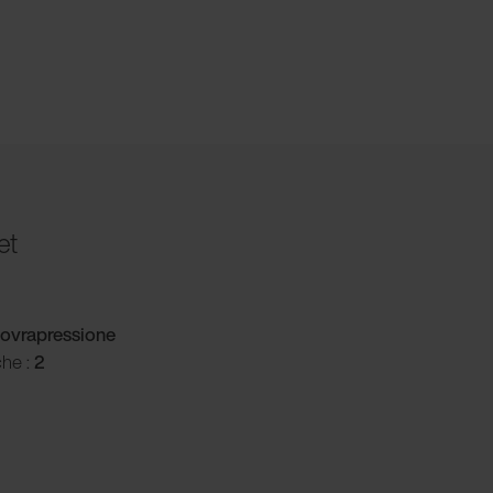
et
ovrapressione
che :
2