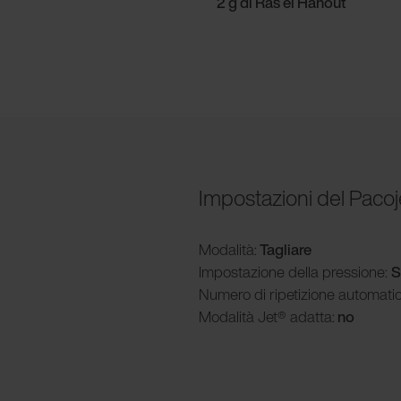
2 g di Ras el Hanout
Impostazioni del Pacoj
Modalità
:
Tagliare
Impostazione della pressione:
S
Numero di ripetizione automati
Modalità
Jet® adatta:
no