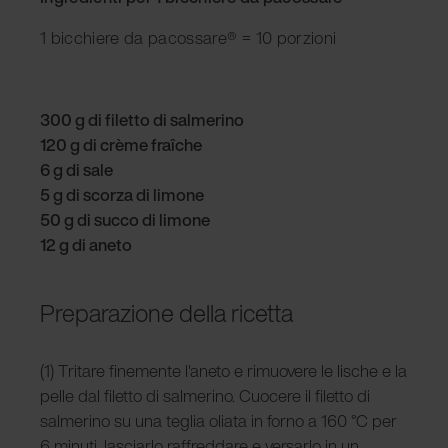
1 bicchiere da pacossare® = 10 porzioni
300 g di filetto di salmerino
120 g di crème fraîche
6 g di sale
5 g di scorza di limone
50 g di succo di limone
12 g di aneto
Preparazione della ricetta
(1) Tritare finemente l'aneto e rimuovere le lische e la
pelle dal filetto di salmerino. Cuocere il filetto di
salmerino su una teglia oliata in forno a 160 °C per
6 minuti, lasciarlo raffreddare e versarlo in un