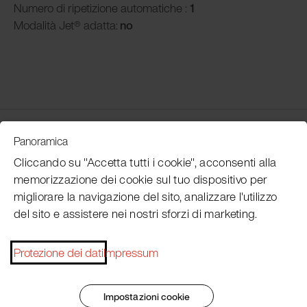
Numero di ripetizione automatiche :
1
Modalità
Jet® adatta:
no
Customer Service
Panoramica
Cliccando su "Accetta tutti i cookie", acconsenti alla
memorizzazione dei cookie sul tuo dispositivo per
Subscribe Pacojet Newsletter
migliorare la navigazione del sito, analizzare l'utilizzo
del sito e assistere nei nostri sforzi di marketing.
Would you like to be regularly updated on news, event
dates, recipes, tips and tricks?
Protezione dei dati
Impressum
Subscribe now
Impostazioni cookie